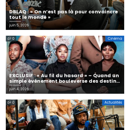
DBLAQ : « On n’est pas là pour convaincre
tout le monde »
Posted
juin 5, 2026
on
0
Cinéma
EXCLUSIF : « Au fil du hasard » – Quand un
simple événement bouleverse des destins
croisés (Entretien avec Hyacinth Honey)
Posted
juin 4, 2026
on
0
Actualités