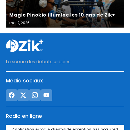
Magic Pinokio illumine les 10 ans de Zik+
Posted
mai 2, 2026
on
La scène des débats urbains
Média sociaux
Radio en ligne